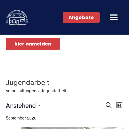
Angebote
hier anmelden
Jugendarbeit
Veranstaltungen
Jugendarbeit
Veran
Ve
Anstehend
Suche
Liste
Datum
An
Such
wählen.
September 2026
Na
und