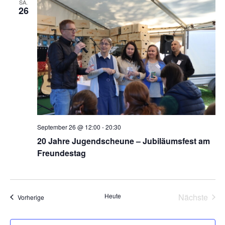
SA.
26
Ansic
September 26 @ 12:00
-
20:30
20 Jahre Jugendscheune – Jubiläumsfest am
Freundestag
Vera
Heute
Nächste
Veranstaltungen
Vorherige