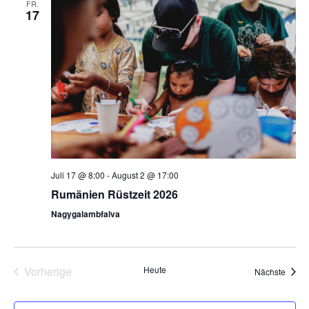
FR.
17
Juli 17 @ 8:00
-
August 2 @ 17:00
Rumänien Rüstzeit 2026
Nagygalambfalva
Veranstaltungen
Vorherige
Heute
Veran
Nächste