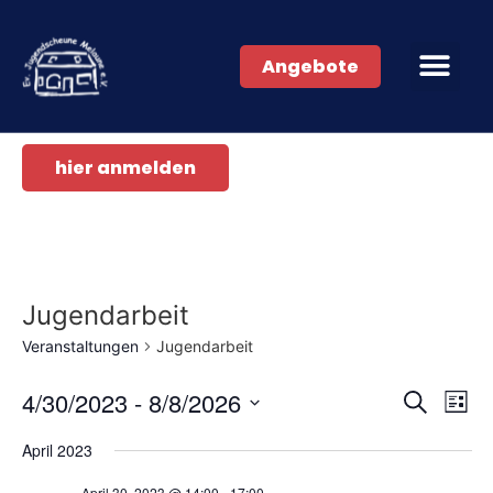
Angebote
hier anmelden
Jugendarbeit
Veranstaltungen
Jugendarbeit
Veran
Ve
4/30/2023
 - 
8/8/2026
Suche
Liste
Datum
An
Such
wählen.
April 2023
Na
und
April 30, 2023 @ 14:00
-
17:00