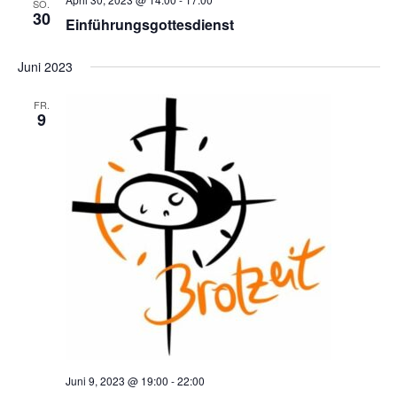
SO.
30
Ansic
Einführungsgottesdienst
Juni 2023
FR.
9
Juni 9, 2023 @ 19:00
-
22:00