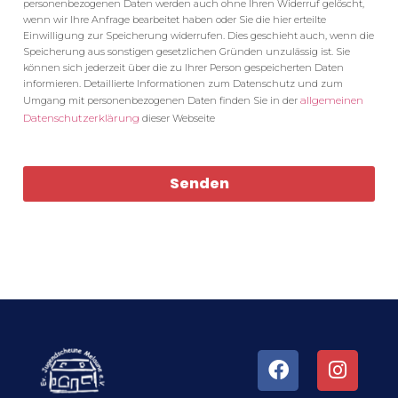
personenbezogenen Daten werden auch ohne Ihren Widerruf gelöscht,
wenn wir Ihre Anfrage bearbeitet haben oder Sie die hier erteilte
Einwilligung zur Speicherung widerrufen. Dies geschieht auch, wenn die
Speicherung aus sonstigen gesetzlichen Gründen unzulässig ist. Sie
können sich jederzeit über die zu Ihrer Person gespeicherten Daten
informieren. Detaillierte Informationen zum Datenschutz und zum
allgemeinen
Umgang mit personenbezogenen Daten finden Sie in der
Datenschutzerklärung
dieser Webseite
Senden