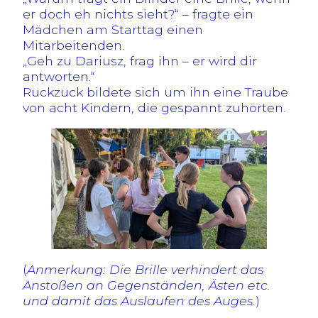
er doch eh nichts sieht?“ – fragte ein
Mädchen am Starttag einen
Mitarbeitenden.
„Geh zu Dariusz, frag ihn – er wird dir
antworten.“
Ruckzuck bildete sich um ihn eine Traube
von acht Kindern, die gespannt zuhörten.
(
Anmerkung: Die Brille verhindert das
Anstoßen an Gegenständen, Ästen etc.
und damit das Auslaufen des Auges.
)