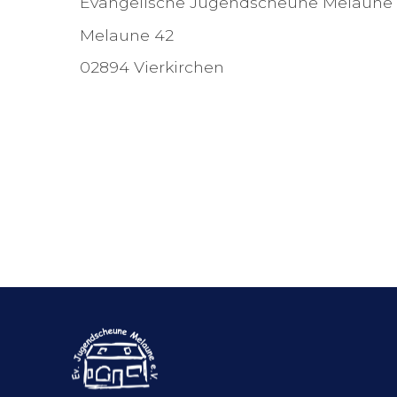
Evangelische Jugendscheune Melaune 
Melaune 42
02894 Vierkirchen