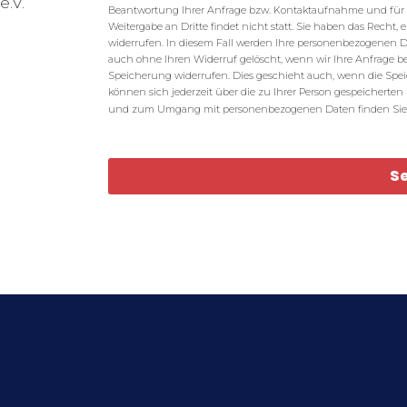
e.V.
Beantwortung Ihrer Anfrage bzw. Kontaktaufnahme und für 
Weitergabe an Dritte findet nicht statt. Sie haben das Recht, 
widerrufen. In diesem Fall werden Ihre personenbezogenen
auch ohne Ihren Widerruf gelöscht, wenn wir Ihre Anfrage bear
Speicherung widerrufen. Dies geschieht auch, wenn die Spei
können sich jederzeit über die zu Ihrer Person gespeicherte
und zum Umgang mit personenbezogenen Daten finden Sie
S