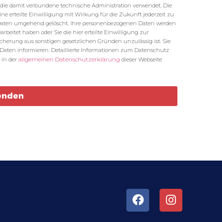
die damit verbundene technische Administration verwendet. Die
eine erteilte Einwilligung mit Wirkung für die Zukunft jederzeit zu
 Daten umgehend gelöscht. Ihre personenbezogenen Daten werden
beitet haben oder Sie die hier erteilte Einwilligung zur
cherung aus sonstigen gesetzlichen Gründen unzulässig ist. Sie
n Daten informieren. Detaillierte Informationen zum Datenschutz
allgemeinen Datenschutzerklärung
 in der
dieser Webseite
enden