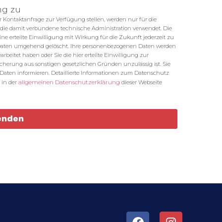
ng zu
Kontaktanfrage zur Verfügung stellen, werden nur für die
die damit verbundene technische Administration verwendet. Die
eine erteilte Einwilligung mit Wirkung für die Zukunft jederzeit zu
 Daten umgehend gelöscht. Ihre personenbezogenen Daten werden
beitet haben oder Sie die hier erteilte Einwilligung zur
cherung aus sonstigen gesetzlichen Gründen unzulässig ist. Sie
n Daten informieren. Detaillierte Informationen zum Datenschutz
allgemeinen Datenschutzerklärung
 in der
dieser Webseite
enden