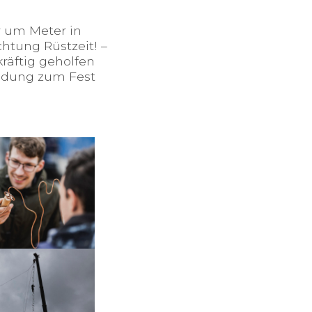
r um Meter in
chtung Rüstzeit! –
räftig geholfen
ladung zum Fest