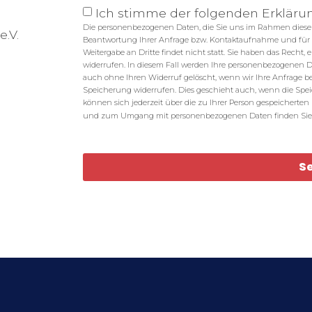
Ich stimme der folgenden Erkläru
Die personenbezogenen Daten, die Sie uns im Rahmen dieser 
e.V.
Beantwortung Ihrer Anfrage bzw. Kontaktaufnahme und für 
Weitergabe an Dritte findet nicht statt. Sie haben das Recht, 
widerrufen. In diesem Fall werden Ihre personenbezogenen
auch ohne Ihren Widerruf gelöscht, wenn wir Ihre Anfrage bear
Speicherung widerrufen. Dies geschieht auch, wenn die Spei
können sich jederzeit über die zu Ihrer Person gespeicherte
und zum Umgang mit personenbezogenen Daten finden Sie
S