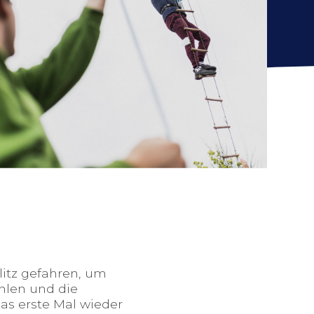
litz gefahren, um
hlen und die
das erste Mal wieder