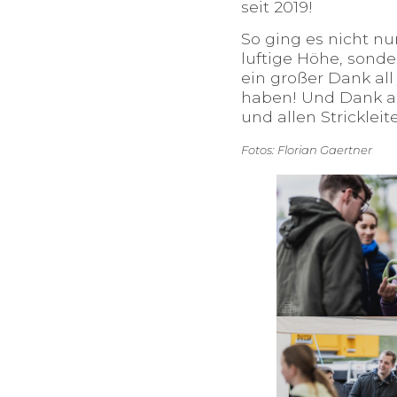
seit 2019!
So ging es nicht n
luftige Höhe, sonder
ein großer Dank al
haben! Und Dank an
und allen Strickleit
Fotos: Florian Gaertner