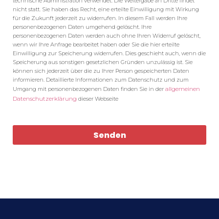
technische Administration verwendet. Die Weitergabe an Dritte findet
nicht statt. Sie haben das Recht, eine erteilte Einwilligung mit Wirkung
für die Zukunft jederzeit zu widerrufen. In diesem Fall werden Ihre
personenbezogenen Daten umgehend gelöscht. Ihre
personenbezogenen Daten werden auch ohne Ihren Widerruf gelöscht,
wenn wir Ihre Anfrage bearbeitet haben oder Sie die hier erteilte
Einwilligung zur Speicherung widerrufen. Dies geschieht auch, wenn die
Speicherung aus sonstigen gesetzlichen Gründen unzulässig ist. Sie
können sich jederzeit über die zu Ihrer Person gespeicherten Daten
informieren. Detaillierte Informationen zum Datenschutz und zum
allgemeinen
Umgang mit personenbezogenen Daten finden Sie in der
Datenschutzerklärung
dieser Webseite
Senden