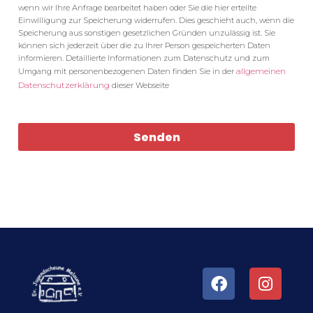
wenn wir Ihre Anfrage bearbeitet haben oder Sie die hier erteilte
Einwilligung zur Speicherung widerrufen. Dies geschieht auch, wenn die
Speicherung aus sonstigen gesetzlichen Gründen unzulässig ist. Sie
können sich jederzeit über die zu Ihrer Person gespeicherten Daten
informieren. Detaillierte Informationen zum Datenschutz und zum
allgemeinen
Umgang mit personenbezogenen Daten finden Sie in der
Datenschutzerklärung
dieser Webseite
Senden