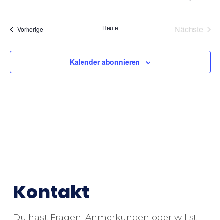
Liste
Datum
An
Such
wählen.
Na
Vera
Heute
Nächste
Veranstaltungen
Vorherige
und
Ansic
Kalender abonnieren
Kontakt
Du hast Fragen, Anmerkungen oder willst