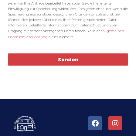
wenn wir Ihre Anfrage bearbeitet haben oder Sie die hier erteilte
Einwilligung zur Speicherung widerrufen. Dies geschieht auch, wenn die
Speicherung aus sonstigen gesetzlichen Gründen unzulässig ist. Sie
können sich jederzeit über die zu Ihrer Person gespeicherten Daten
informieren. Detaillierte Informationen zum Datenschutz und zum
allgemeinen
Umgang mit personenbezogenen Daten finden Sie in der
Datenschutzerklärung
dieser Webseite
Senden