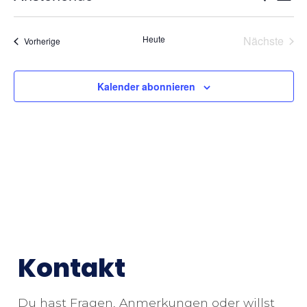
Liste
Datum
An
Such
wählen.
Na
Vera
Heute
Nächste
Veranstaltungen
Vorherige
und
Ansic
Kalender abonnieren
Kontakt
Du hast Fragen, Anmerkungen oder willst