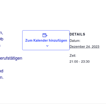
n,
DETAILS
Ob
Zum Kalender hinzufügen
Datum:
m
Dezember 24, 2023
Zeit:
erufstätigen
21:00 - 23:30
nd
n.