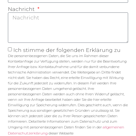
Nachricht
Ich stimme der folgenden Erklärung zu
Die personenbezogenen Daten, die Sie uns im Rahmen dieser
Kontaktanfrage zur Verfügung stellen, werden nur für die Beantwortung
Ihrer Anfrage bzw. Kontaktaufnahme und für die damit verbundene
technische Administration verwendet. Die Weitergabe an Dritte findet
nicht statt. Sie haben das Recht, eine erteilte Einwilligung mit Wirkung
für die Zukunft jederzeit zu widerrufen. In diesem Fall werden Ihre
personenbezogenen Daten umgehend gelöscht. Ihre
personenbezogenen Daten werden auch ohne Ihren Widerruf gelöscht,
wenn wir Ihre Anfrage bearbeitet haben oder Sie die hier erteilte
Einwilligung zur Speicherung widerrufen. Dies geschieht auch, wenn die
Speicherung aus sonstigen gesetzlichen Gründen unzulässig ist. Sie
können sich jederzeit über die zu Ihrer Person gespeicherten Daten
informieren. Detaillierte Informationen zum Datenschutz und zum
allgemeinen
Umgang mit personenbezogenen Daten finden Sie in der
Datenschutzerklärung
dieser Webseite